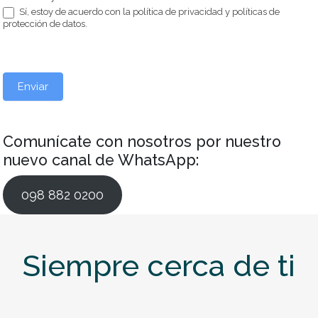
c
a
Sí, estoy de acuerdo con la política de privacidad y políticas de
a
protección de datos.
s
m
p
o
Enviar
e
n
b
l
Comunícate con nosotros por nuestro
a
nuevo canal de WhatsApp:
n
c
098 882 0200
o
.
Siempre cerca de ti