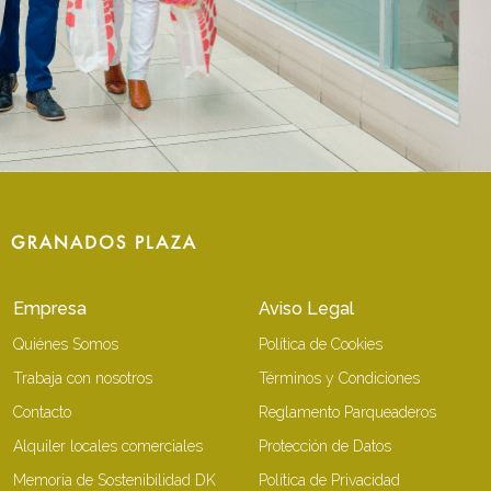
Empresa
Aviso Legal
Quiénes Somos
Política de Cookies
Trabaja con nosotros
Términos y Condiciones
Contacto
Reglamento Parqueaderos
Alquiler locales comerciales
Protección de Datos
Memoria de Sostenibilidad DK
Política de Privacidad