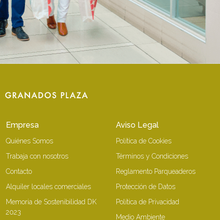
Empresa
Aviso Legal
Quiénes Somos
Política de Cookies
Trabaja con nosotros
Términos y Condiciones
Contacto
Reglamento Parqueaderos
Alquiler locales comerciales
Protección de Datos
Memoria de Sostenibilidad DK
Política de Privacidad
2023
Medio Ambiente